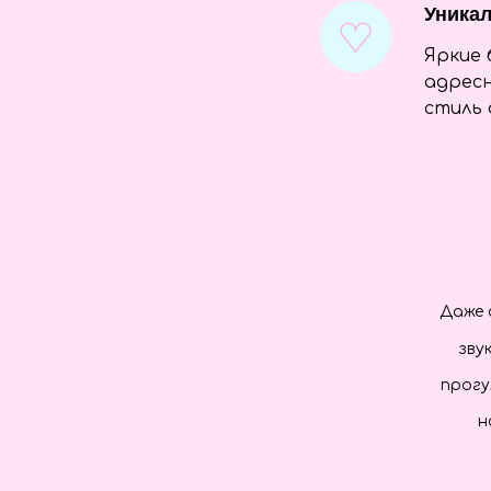
Уника
Яркие 
адресн
стиль 
Даже 
зву
прогу
н