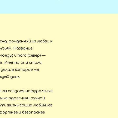
нд, рожденный из любви к
узьям. Название
оеды) и nord (север) —
в. Именно они стали
 дела, в которое мы
ждый день.
D
мы создаем натуральные
ьные адресники ручной
ть жизнь ваших любимцев
мфортнее и безопаснее.