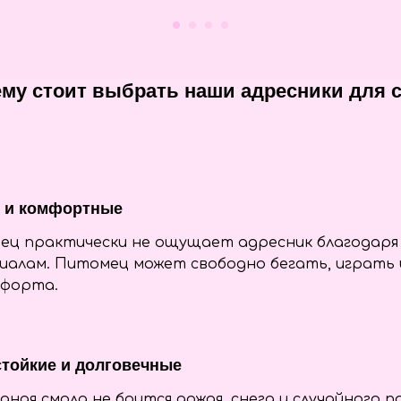
му стоит выбрать наши адресники для 
е и комфортные
ц практически не ощущает адресник благодаря 
алам. Питомец может свободно бегать, играть 
мфорта.
тойкие и долговечные
дная смола не боится дождя, снега и случайного п