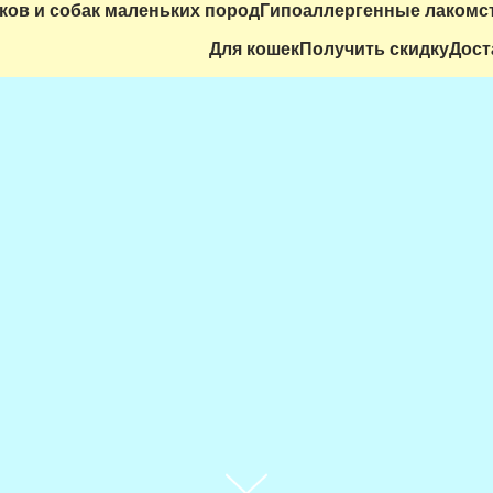
ков и собак маленьких пород
Гипоаллергенные лакомс
Для кошек
Получить скидку
Дост