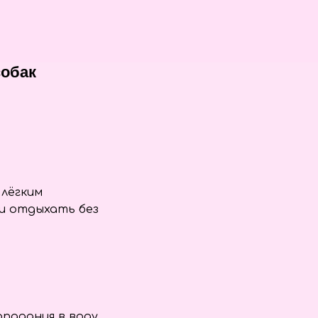
собак
лёгким
и отдыхать без
опадания в воду.