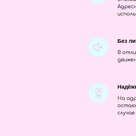
Адресн
исполь
Без л
В отли
движен
Надёж
На адр
остаю
случае