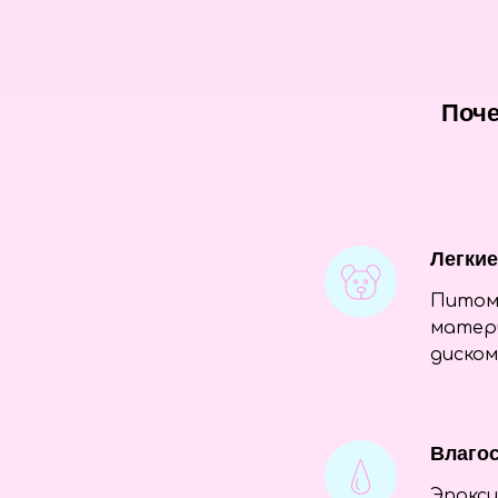
Поче
Легки
Питоме
матери
диско
Влагос
Эпокси