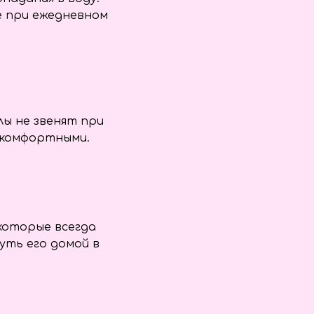
е при ежедневном
лы не звенят при
 комфортными.
которые всегда
ть его домой в