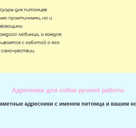
ссуары для питомцев
ько практичными, но и
кивающими
аждого любимца, а каждое
ивается с заботой о его
 самочувствии.
Адресники для собак ручной работы
 заметные адресники с именем питомца и вашим 