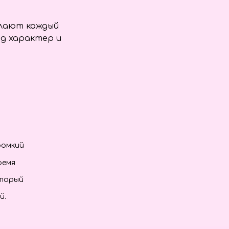
елают каждый
д характер и
ромкий
ремя
оторый
й.