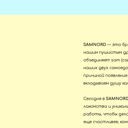
SAMNORD
— это бре
нашим пушистым др
объединяет sam (сам
наших двух самоедо
причиной появления
вкладываем душу ка
Сегодня в
SAMNOR
лакомства и уникал
работы, чтобы дела
еще счастливее, ко